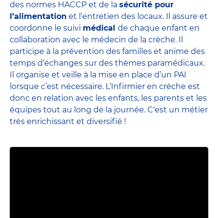
des normes HACCP et de la
sécurité pour
l’alimentation
et l’entretien des locaux. Il assure et
coordonne le suivi
médical
de chaque enfant en
collaboration avec le médecin de la crèche. Il
participe à la prévention des familles et anime des
temps d’échanges sur des thèmes paramédicaux.
Il organise et veille à la mise en place d’un PAI
lorsque c’est nécessaire. L’Infirmier en crèche est
donc en relation avec les enfants, les parents et
les
équipes
tout au long de la journée. C'est un métier
très enrichissant et diversifié !