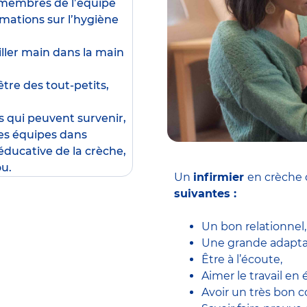
x membres de l’équipe
rmations sur l’hygiène
ailler main dans la main
être des tout-petits,
s qui peuvent survenir,
les équipes dans
éducative de la crèche,
ou.
Un
infirmier
en crèche 
suivantes :
Un bon relationnel,
Une grande adaptab
Être à l’écoute,
Aimer le travail en 
Avoir un très bon c