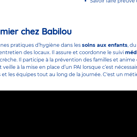
Savoir faire preuve
rmier chez Babilou
nes pratiques d’hygiène dans les
soins aux enfants
, d
’entretien des locaux. Il assure et coordonne le suivi
méd
crèche. Il participe à la prévention des familles et ani
veille à la mise en place d’un PAI lorsque c’est nécessai
s et
les équipes
tout au long de la journée. C'est un métier