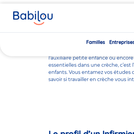
Vous
Accueil
Travailler chez Babilou
Le métier d’Infirmière
êtes
ici
Le métier d’
Familles
Entreprise
Il existe de
nombreux métiers
dans 
l'éducateur de jeunes enfants
, le
ps
l'auxiliaire petite enfance
ou encore
essentielles dans une crèche, c’est 
enfants. Vous entamez vos études d
savoir si travailler en crèche vous 
Le profil d’un Infirmi