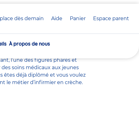
place dès demain
Aide
Panier
crèche(s)
Espace parent
rèche Babilou
sélectionnée(s)
ils
À propos de nous
 crèche
, le
directeur adjoint
,
nt éducatif petite enfance
,
nt, l’une des figures phares et
uer des soins médicaux aux jeunes
s êtes déjà diplômé et vous voulez
nt le métier d’infirmier en crèche.