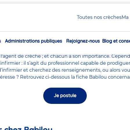
 / Infirmier en crèche Babilou
Toutes nos crèches
Ma 
Infirmière / Infirmier en c
s
Administrations publiques
Rejoignez-nous
Blog et conse
le milieu de la petite enfance tels que le
directeur de la
Navigation
ychomotricien
,
l'auxiliaires de puériculture
,
l'accompagna
principale
l'agent de crèche
; et chacun a son importance. Cependa
l’infirmier : il s’agit du professionnel capable de prodig
’infirmier et cherchez des renseignements, ou alors vou
intéresse ? Retrouvez ci-dessous la fiche Babilou concerna
Je postule
er chez Babilou