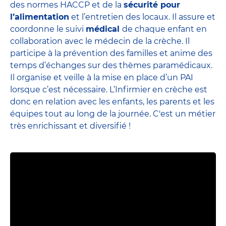
des normes HACCP et de la
sécurité pour
l’alimentation
et l’entretien des locaux. Il assure et
coordonne le suivi
médical
de chaque enfant en
collaboration avec le médecin de la crèche. Il
participe à la prévention des familles et anime des
temps d’échanges sur des thèmes paramédicaux.
Il organise et veille à la mise en place d’un PAI
lorsque c’est nécessaire. L’Infirmier en crèche est
donc en relation avec les enfants, les parents et
les
équipes
tout au long de la journée. C'est un métier
très enrichissant et diversifié !