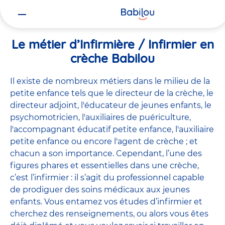
Vous
Accueil
Travailler chez Babilou
Le métier d’Infirmière / Infirmie
êtes
ici
Le métier d’Infirmière / Infirmier en
crèche Babilou
Il existe de
nombreux métiers
dans le milieu de la
petite enfance tels que le
directeur de la crèche
, le
directeur adjoint
,
l'éducateur de jeunes enfants
, le
psychomotricien
,
l'auxiliaires de puériculture
,
l'accompagnant éducatif petite enfance
,
l'auxiliaire
petite enfance
ou encore
l'agent de crèche
; et
chacun a son importance. Cependant, l’une des
figures phares et essentielles dans une crèche,
c’est l’infirmier : il s’agit du professionnel capable
de prodiguer des soins médicaux aux jeunes
enfants. Vous entamez vos études d’infirmier et
cherchez des renseignements, ou alors vous êtes