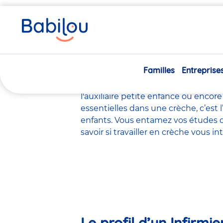
Vous
Accueil
Travailler chez Babilou
Le métier d’Infirmière
êtes
ici
Le métier d’
Familles
Entreprise
Il existe de
nombreux métiers
dans 
l'éducateur de jeunes enfants
, le
ps
l'auxiliaire petite enfance
ou encore
essentielles dans une crèche, c’est 
enfants. Vous entamez vos études d
savoir si travailler en crèche vous 
Le profil d’un Infirmi