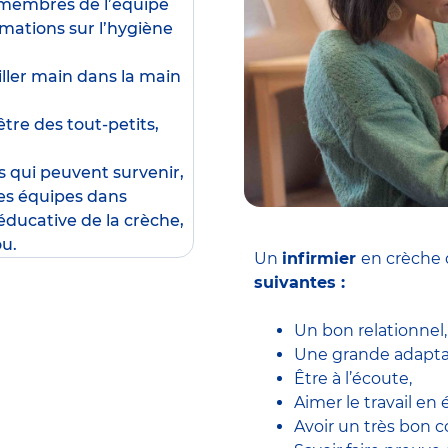
x membres de l’équipe
rmations sur l’hygiène
ailler main dans la main
être des tout-petits,
s qui peuvent survenir,
les équipes dans
éducative de la crèche,
ou.
Un
infirmier
en crèche 
suivantes :
Un bon relationnel,
Une grande adaptab
Être à l’écoute,
Aimer le travail en 
Avoir un très bon c