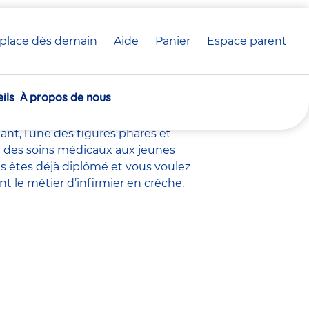
place dès demain
Aide
Panier
crèche(s)
Espace parent
rèche Babilou
sélectionnée(s)
ils
À propos de nous
 crèche
, le
directeur adjoint
,
nt éducatif petite enfance
,
nt, l’une des figures phares et
uer des soins médicaux aux jeunes
s êtes déjà diplômé et vous voulez
nt le métier d’infirmier en crèche.