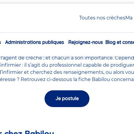
 / Infirmier en crèche Babilou
Toutes nos crèches
Ma 
Infirmière / Infirmier en c
s
Administrations publiques
Rejoignez-nous
Blog et conse
le milieu de la petite enfance tels que le
directeur de la
Navigation
ychomotricien
,
l'auxiliaires de puériculture
,
l'accompagna
principale
l'agent de crèche
; et chacun a son importance. Cependa
l’infirmier : il s’agit du professionnel capable de prodig
’infirmier et cherchez des renseignements, ou alors vou
intéresse ? Retrouvez ci-dessous la fiche Babilou concerna
Je postule
er chez Babilou