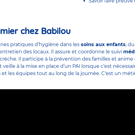
Savoir faire preuve
rmier chez Babilou
nes pratiques d’hygiène dans les
soins aux enfants
, d
’entretien des locaux. Il assure et coordonne le suivi
méd
crèche. Il participe à la prévention des familles et ani
veille à la mise en place d’un PAI lorsque c’est nécessai
s et
les équipes
tout au long de la journée. C'est un métier