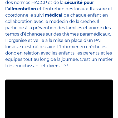
des normes HACCP et de la
sécurité pour
l’alimentation
et l’entretien des locaux. Il assure et
coordonne le suivi
médical
de chaque enfant en
collaboration avec le médecin de la crèche. Il
participe à la prévention des familles et anime des
temps d’échanges sur des thèmes paramédicaux.
Il organise et veille à la mise en place d’un PAI
lorsque c’est nécessaire. L’Infirmier en crèche est
donc en relation avec les enfants, les parents et
les
équipes
tout au long de la journée. C'est un métier
très enrichissant et diversifié !