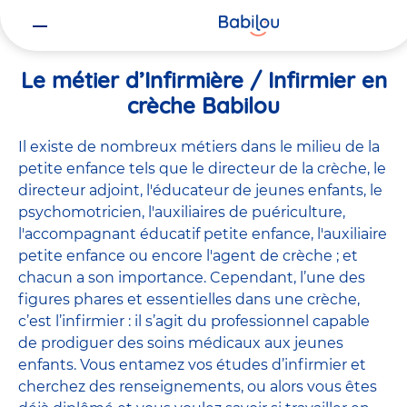
Vous
Accueil
Travailler chez Babilou
Le métier d’Infirmière / Infirmie
êtes
ici
Le métier d’Infirmière / Infirmier en
crèche Babilou
Il existe de
nombreux métiers
dans le milieu de la
petite enfance tels que le
directeur de la crèche
, le
directeur adjoint
,
l'éducateur de jeunes enfants
, le
psychomotricien
,
l'auxiliaires de puériculture
,
l'accompagnant éducatif petite enfance
,
l'auxiliaire
petite enfance
ou encore
l'agent de crèche
; et
chacun a son importance. Cependant, l’une des
figures phares et essentielles dans une crèche,
c’est l’infirmier : il s’agit du professionnel capable
de prodiguer des soins médicaux aux jeunes
enfants. Vous entamez vos études d’infirmier et
cherchez des renseignements, ou alors vous êtes