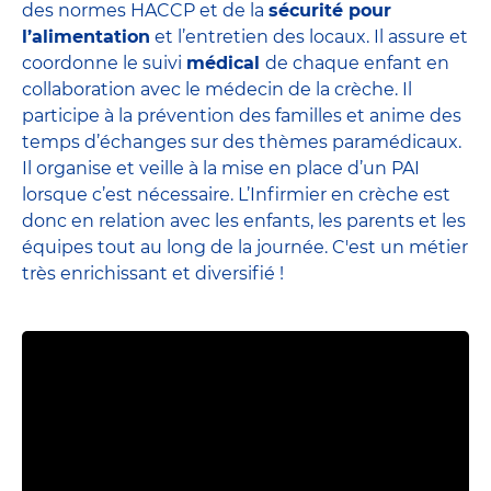
des normes HACCP et de la
sécurité pour
l’alimentation
et l’entretien des locaux. Il assure et
coordonne le suivi
médical
de chaque enfant en
collaboration avec le médecin de la crèche. Il
participe à la prévention des familles et anime des
temps d’échanges sur des thèmes paramédicaux.
Il organise et veille à la mise en place d’un PAI
lorsque c’est nécessaire. L’Infirmier en crèche est
donc en relation avec les enfants, les parents et
les
équipes
tout au long de la journée. C'est un métier
très enrichissant et diversifié !