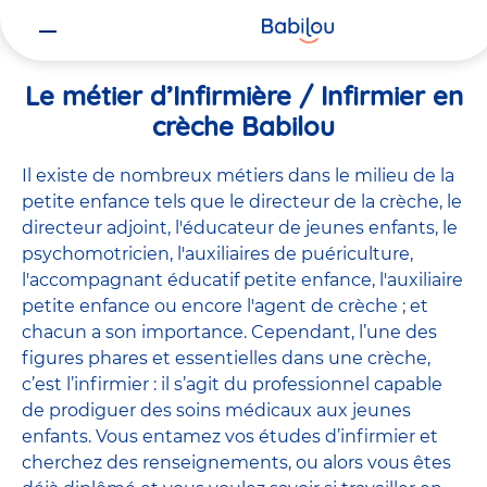
Vous
Accueil
Travailler chez Babilou
Le métier d’Infirmière / Infirmie
êtes
ici
Le métier d’Infirmière / Infirmier en
crèche Babilou
Il existe de
nombreux métiers
dans le milieu de la
petite enfance tels que le
directeur de la crèche
, le
directeur adjoint
,
l'éducateur de jeunes enfants
, le
psychomotricien
,
l'auxiliaires de puériculture
,
l'accompagnant éducatif petite enfance
,
l'auxiliaire
petite enfance
ou encore
l'agent de crèche
; et
chacun a son importance. Cependant, l’une des
figures phares et essentielles dans une crèche,
c’est l’infirmier : il s’agit du professionnel capable
de prodiguer des soins médicaux aux jeunes
enfants. Vous entamez vos études d’infirmier et
cherchez des renseignements, ou alors vous êtes