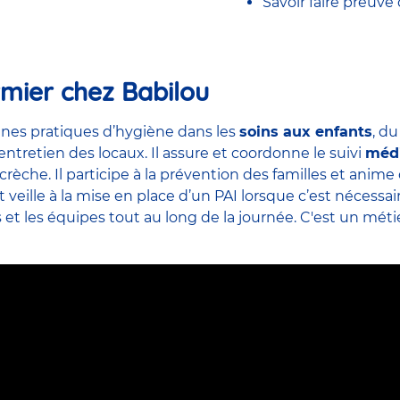
Savoir faire preuve
rmier chez Babilou
nes pratiques d’hygiène dans les
soins aux enfants
, d
’entretien des locaux. Il assure et coordonne le suivi
méd
crèche. Il participe à la prévention des familles et ani
veille à la mise en place d’un PAI lorsque c’est nécessai
s et
les équipes
tout au long de la journée. C'est un métier