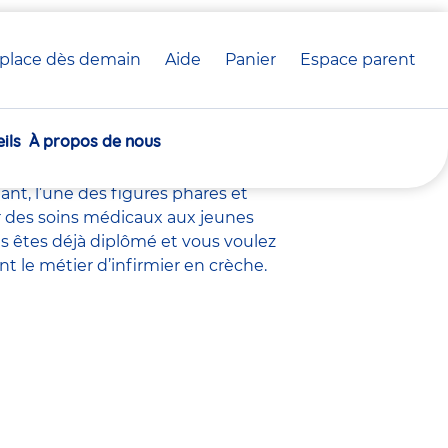
place dès demain
Aide
Panier
crèche(s)
Espace parent
rèche Babilou
sélectionnée(s)
ils
À propos de nous
 crèche
, le
directeur adjoint
,
nt éducatif petite enfance
,
nt, l’une des figures phares et
uer des soins médicaux aux jeunes
s êtes déjà diplômé et vous voulez
nt le métier d’infirmier en crèche.