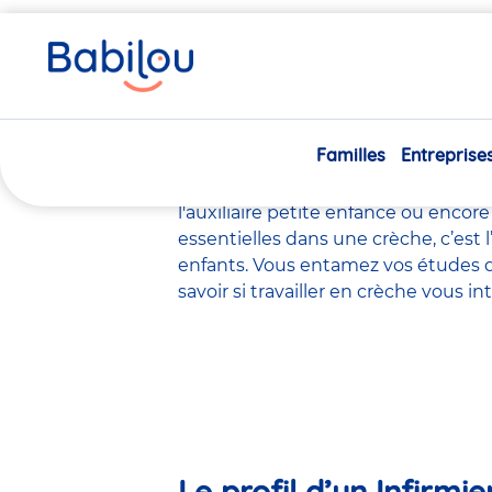
Vous
Accueil
Travailler chez Babilou
Le métier d’Infirmière
êtes
ici
Le métier d’
Familles
Entreprise
Il existe de
nombreux métiers
dans 
l'éducateur de jeunes enfants
, le
ps
l'auxiliaire petite enfance
ou encore
essentielles dans une crèche, c’est 
enfants. Vous entamez vos études d
savoir si travailler en crèche vous 
Le profil d’un Infirmi