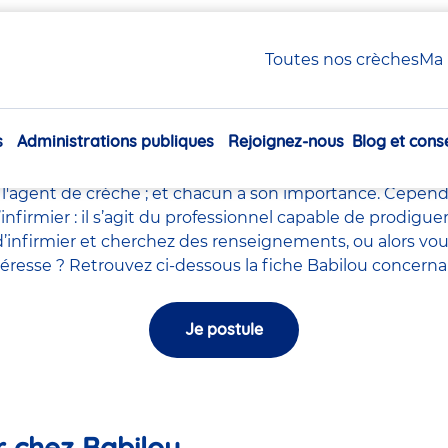
 / Infirmier en crèche Babilou
Toutes nos crèches
Ma 
Infirmière / Infirmier en c
s
Administrations publiques
Rejoignez-nous
Blog et conse
le milieu de la petite enfance tels que le
directeur de la
Navigation
ychomotricien
,
l'auxiliaires de puériculture
,
l'accompagna
principale
l'agent de crèche
; et chacun a son importance. Cependa
l’infirmier : il s’agit du professionnel capable de prodig
’infirmier et cherchez des renseignements, ou alors vou
intéresse ? Retrouvez ci-dessous la fiche Babilou concerna
Je postule
er chez Babilou