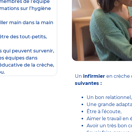
x membres de l’équipe
rmations sur l’hygiène
ailler main dans la main
être des tout-petits,
s qui peuvent survenir,
les équipes dans
éducative de la crèche,
ou.
Un
infirmier
en crèche 
suivantes :
Un bon relationnel,
Une grande adaptab
Être à l’écoute,
Aimer le travail en 
Avoir un très bon c