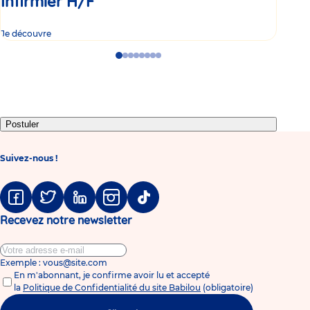
Infirmier H/F
In
Je découvre
Je d
Go
Go
Go
Go
Go
Go
Go
Go
to
to
to
to
to
to
to
to
slide
slide
slide
slide
slide
slide
slide
slide
1
2
3
4
5
6
7
8
Postuler
Suivez-nous !
Facebook
Twitter
Linkedin
Instagram
Tiktok
Recevez notre newsletter
Exemple : vous@site.com
En m'abonnant, je confirme avoir lu et accepté
la
Politique de Confidentialité du site Babilou
(obligatoire)