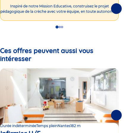
Int
Inspiré de notre Mission Educative, construisez le projet
Suivante
pédagogique de la crèche avec votre équipe, en toute autonomie !
Go
Go
Go
to
to
to
slide
slide
slide
1
2
3
Ces offres peuvent aussi vous
intéresser
Suivante
Durée indéterminée
Temps plein
Nantes
182 m
Duré