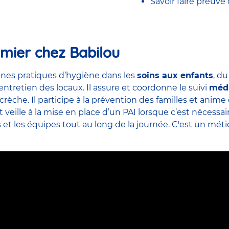
Savoir faire preuve
rmier chez Babilou
nes pratiques d’hygiène dans les
soins aux enfants
, d
’entretien des locaux. Il assure et coordonne le suivi
méd
crèche. Il participe à la prévention des familles et ani
veille à la mise en place d’un PAI lorsque c’est nécessai
s et
les équipes
tout au long de la journée. C'est un métier