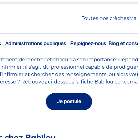
 / Infirmier en crèche Babilou
Toutes nos crèches
Ma 
Infirmière / Infirmier en c
s
Administrations publiques
Rejoignez-nous
Blog et conse
le milieu de la petite enfance tels que le
directeur de la
Navigation
ychomotricien
,
l'auxiliaires de puériculture
,
l'accompagna
principale
l'agent de crèche
; et chacun a son importance. Cependa
l’infirmier : il s’agit du professionnel capable de prodig
’infirmier et cherchez des renseignements, ou alors vou
intéresse ? Retrouvez ci-dessous la fiche Babilou concerna
Je postule
er chez Babilou