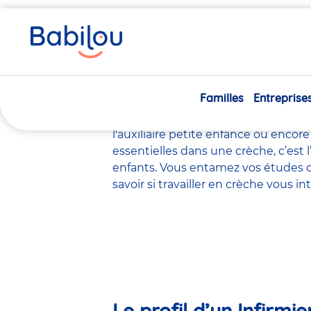
Vous
Accueil
Travailler chez Babilou
Le métier d’Infirmière
êtes
ici
Le métier d’
Familles
Entreprise
Il existe de
nombreux métiers
dans 
l'éducateur de jeunes enfants
, le
ps
l'auxiliaire petite enfance
ou encore
essentielles dans une crèche, c’est 
enfants. Vous entamez vos études d
savoir si travailler en crèche vous 
Le profil d’un Infirmi