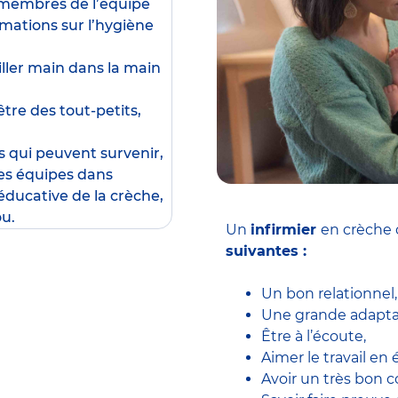
x membres de l’équipe
rmations sur l’hygiène
ailler main dans la main
être des tout-petits,
s qui peuvent survenir,
les équipes dans
éducative de la crèche,
ou.
Un
infirmier
en crèche 
suivantes :
Un bon relationnel,
Une grande adaptab
Être à l’écoute,
Aimer le travail en 
Avoir un très bon c