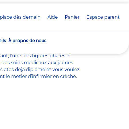
place dès demain
Aide
Panier
crèche(s)
Espace parent
rèche Babilou
sélectionnée(s)
ils
À propos de nous
 crèche
, le
directeur adjoint
,
nt éducatif petite enfance
,
nt, l’une des figures phares et
uer des soins médicaux aux jeunes
s êtes déjà diplômé et vous voulez
nt le métier d’infirmier en crèche.