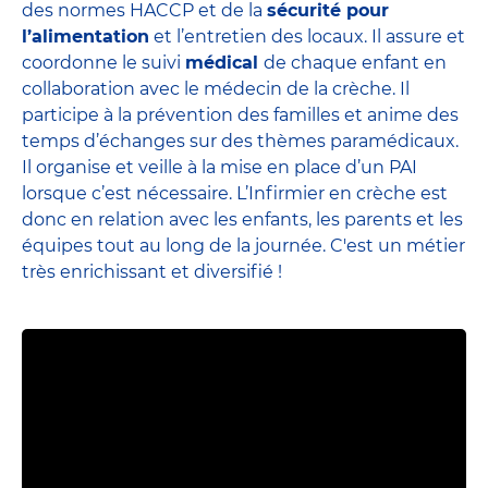
des normes HACCP et de la
sécurité pour
l’alimentation
et l’entretien des locaux. Il assure et
coordonne le suivi
médical
de chaque enfant en
collaboration avec le médecin de la crèche. Il
participe à la prévention des familles et anime des
temps d’échanges sur des thèmes paramédicaux.
Il organise et veille à la mise en place d’un PAI
lorsque c’est nécessaire. L’Infirmier en crèche est
donc en relation avec les enfants, les parents et
les
équipes
tout au long de la journée. C'est un métier
très enrichissant et diversifié !