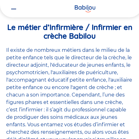
Vous
Accueil
Travailler chez Babilou
Le métier d’Infirmière / Infirmie
êtes
ici
Le métier d’Infirmière / Infirmier en
crèche Babilou
Il existe de
nombreux métiers
dans le milieu de la
petite enfance tels que le
directeur de la crèche
, le
directeur adjoint
,
l'éducateur de jeunes enfants
, le
psychomotricien
,
l'auxiliaires de puériculture
,
l'accompagnant éducatif petite enfance
,
l'auxiliaire
petite enfance
ou encore
l'agent de crèche
; et
chacun a son importance. Cependant, l’une des
figures phares et essentielles dans une crèche,
c’est l’infirmier : il s’agit du professionnel capable
de prodiguer des soins médicaux aux jeunes
enfants. Vous entamez vos études d’infirmier et
cherchez des renseignements, ou alors vous êtes