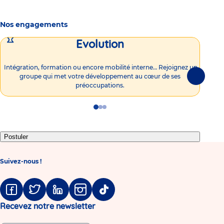
Nos engagements
Evolution
Intégration, formation ou encore mobilité interne… Rejoignez un
Vous
groupe qui met votre développement au cœur de ses
plu
Suivante
préoccupations.
Go
Go
Go
to
to
to
slide
slide
slide
1
2
3
Postuler
Suivez-nous !
Facebook
Twitter
Linkedin
Instagram
Tiktok
Recevez notre newsletter