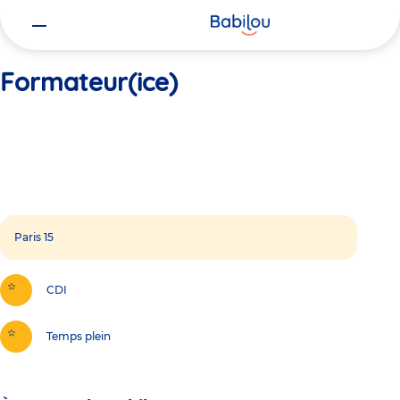
Vous
Accueil
Formateur(ice)
êtes
ici
Formateur(ice)
Paris 15
CDI
Temps plein