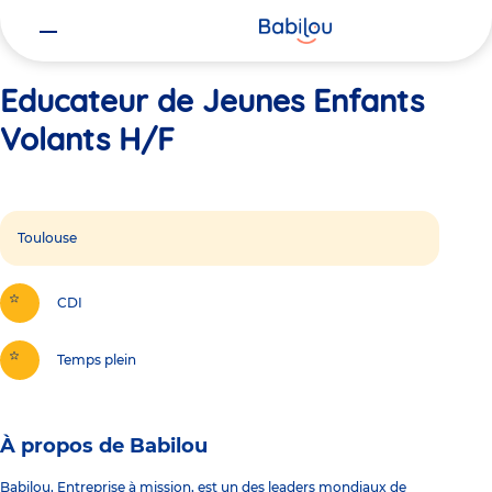
Vous
Accueil
Educateur de Jeunes Enfants Volants H/F
êtes
ici
Educateur de Jeunes Enfants
Volants H/F
Toulouse
CDI
Temps plein
À propos de Babilou
Babilou, Entreprise à mission, est un des leaders mondiaux de