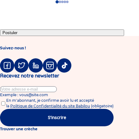
Go
Go
Go
Go
Go
to
to
to
to
to
slide
slide
slide
slide
slide
1
2
3
4
5
Postuler
Suivez-nous !
Facebook
Twitter
Linkedin
Instagram
Tiktok
Recevez notre newsletter
Exemple : vous@site.com
En m'abonnant, je confirme avoir lu et accepté
la
Politique de Confidentialité du site Babilou
(obligatoire)
S'inscrire
Trouver une crèche