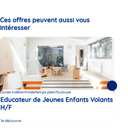
to
to
to
slide
slide
slide
1
2
3
Ces offres peuvent aussi vous
intéresser
Suivante
Durée indéterminée
Temps plein
Toulouse
Duré
Educateur de Jeunes Enfants Volants
Ed
H/F
H/
Je découvre
Je d