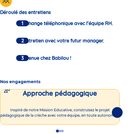
Déroulé des entretiens
Un échange téléphonique avec l’équipe RH.
Un entretien avec votre futur manager.
Bienvenue chez Babilou !
Nos engagements
Approche pédagogique
Int
Inspiré de notre Mission Educative, construisez le projet
Suivante
pédagogique de la crèche avec votre équipe, en toute autonomie !
Go
Go
Go