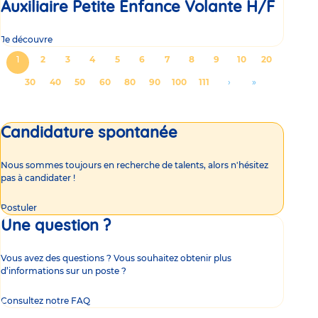
Auxiliaire Petite Enfance Volante H/F
Je découvre
Pagination
Page
1
Page
2
Page
3
Page
4
Page
5
Page
6
Page
7
Page
8
Page
9
Page
10
Page
20
courante
Page
30
Page
40
Page
50
Page
60
Page
80
Page
90
Page
100
Page
111
Aller
›
Aller
»
à
à
la
la
Candidature spontanée
page
dernière
suivante
page
Nous sommes toujours en recherche de talents, alors n'hésitez
pas à candidater !
Postuler
Une question ?
Vous avez des questions ? Vous souhaitez obtenir plus
d’informations sur un poste ?
Consultez notre FAQ