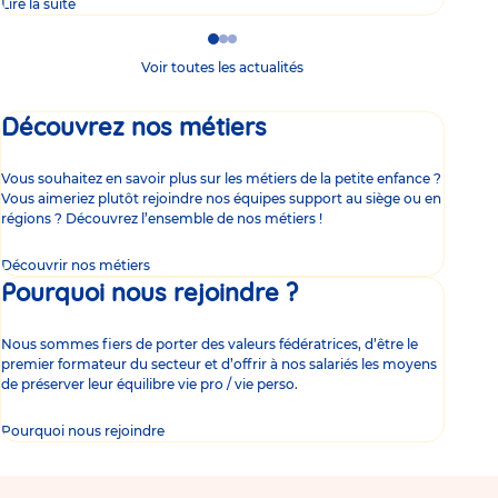
Lire la suite
Lire 
Go
Go
Go
to
to
to
Voir toutes les actualités
slide
slide
slide
1
2
3
Découvrez nos métiers
Vous souhaitez en savoir plus sur les métiers de la petite enfance ?
Vous aimeriez plutôt rejoindre nos équipes support au siège ou en
régions ? Découvrez l’ensemble de nos métiers !
Découvrir nos métiers
Pourquoi nous rejoindre ?
Nous sommes fiers de porter des valeurs fédératrices, d’être le
premier formateur du secteur et d’offrir à nos salariés les moyens
de préserver leur équilibre vie pro / vie perso.
Pourquoi nous rejoindre