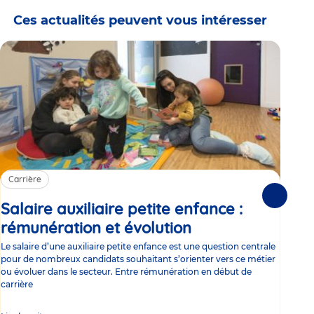
Ces actualités peuvent vous intéresser
Carrière
Ca
Suivante
Salaire auxiliaire petite enfance :
Sa
rémunération et évolution
Article
ce
Le salaire d’une auxiliaire petite enfance est une question centrale
Trav
pour de nombreux candidats souhaitant s’orienter vers ce métier
Parm
ou évoluer dans le secteur. Entre rémunération en début de
occu
carrière
de