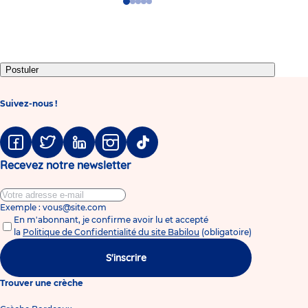
Go
Go
Go
Go
Go
to
to
to
to
to
slide
slide
slide
slide
slide
1
2
3
4
5
Postuler
Suivez-nous !
Facebook
Twitter
Linkedin
Instagram
Tiktok
Recevez notre newsletter
Exemple : vous@site.com
En m'abonnant, je confirme avoir lu et accepté
la
Politique de Confidentialité du site Babilou
(obligatoire)
S'inscrire
Trouver une crèche