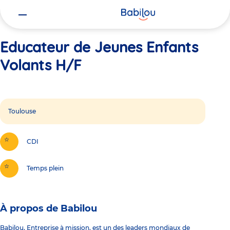
Vous
Accueil
Educateur de Jeunes Enfants Volants H/F
êtes
ici
Educateur de Jeunes Enfants
Volants H/F
Toulouse
CDI
Temps plein
À propos de Babilou
Babilou, Entreprise à mission, est un des leaders mondiaux de