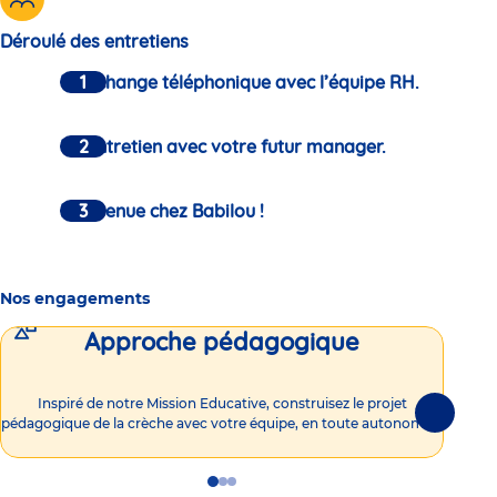
Déroulé des entretiens
Un échange téléphonique avec l’équipe RH.
Un entretien avec votre futur manager.
Bienvenue chez Babilou !
Nos engagements
Approche pédagogique
Int
Inspiré de notre Mission Educative, construisez le projet
Suivante
pédagogique de la crèche avec votre équipe, en toute autonomie !
Go
Go
Go