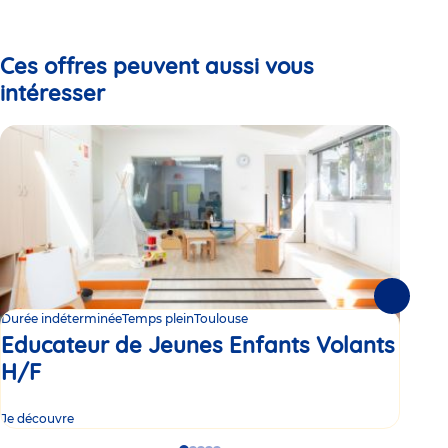
to
to
to
slide
slide
slide
1
2
3
Ces offres peuvent aussi vous
intéresser
Suivante
Durée indéterminée
Temps plein
Toulouse
Duré
Educateur de Jeunes Enfants Volants
Ed
H/F
H/
Je découvre
Je d