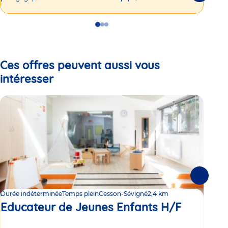
Go
Go
Go
to
to
to
slide
slide
slide
1
2
3
Ces offres peuvent aussi vous
intéresser
Suivante
Durée indéterminée
Temps plein
Cesson-Sévigné
2,4 km
Duré
Educateur de Jeunes Enfants H/F
Ed