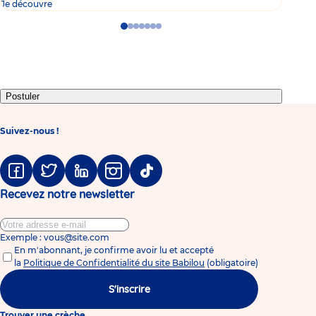
Je découvre
Je d
Go
Go
Go
Go
Go
Go
Go
to
to
to
to
to
to
to
slide
slide
slide
slide
slide
slide
slide
1
2
3
4
5
6
7
Postuler
Suivez-nous !
Facebook
Twitter
Linkedin
Instagram
Tiktok
Recevez notre newsletter
Exemple : vous@site.com
En m'abonnant, je confirme avoir lu et accepté
la
Politique de Confidentialité du site Babilou
(obligatoire)
S'inscrire
Trouver une crèche