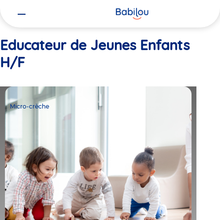
Vous
Accueil
Educateur de Jeunes Enfants H/F
êtes
ici
Educateur de Jeunes Enfants
H/F
Micro-
crèche
Micro-crèche
Babilou
Cesson
Mairie