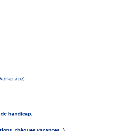
(Workplace)
n de handicap.
ions, chèques vacances...)