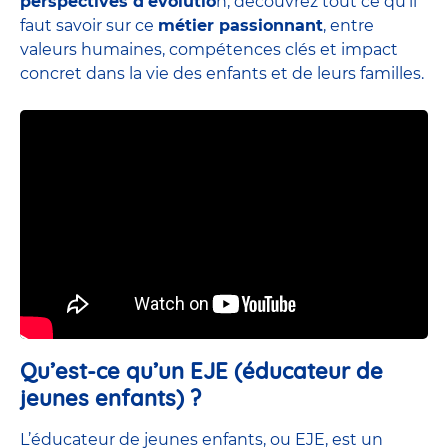
perspectives d’évolutio
n, découvrez tout ce qu’il
faut savoir sur ce
métier passionnant
, entre
valeurs humaines, compétences clés et impact
concret dans la vie des enfants et de leurs familles.
Qu’est-ce qu’un EJE (éducateur de
jeunes enfants) ?
L’éducateur de jeunes enfants, ou EJE, est un