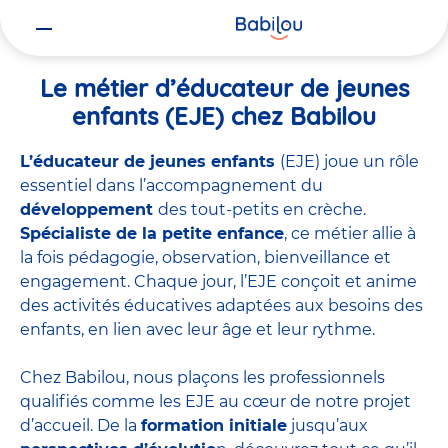
Vous
Accueil
Travailler chez Babilou
Le métier d’éducateur de jeunes 
êtes
ici
Le métier d’éducateur de jeunes
enfants (EJE) chez Babilou
L’éducateur de jeunes enfants
(EJE) joue un rôle
essentiel dans l’accompagnement du
développement
des tout-petits en crèche.
Spécialiste de la petite enfance
, ce métier allie à
la fois pédagogie, observation, bienveillance et
engagement. Chaque jour, l’EJE conçoit et anime
des activités éducatives adaptées aux besoins des
enfants, en lien avec leur âge et leur rythme.
Chez Babilou, nous plaçons les professionnels
qualifiés comme les EJE au cœur de notre projet
d’accueil. De la
formation initiale
jusqu’aux