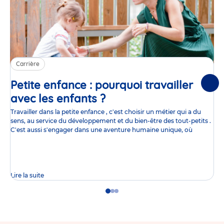
Carrière
Petite enfance : pourquoi travailler
Suiv
avec les enfants ?
Article
Travailler dans la petite enfance , c'est choisir un métier qui a du
sens, au service du développement et du bien-être des tout-petits .
C'est aussi s'engager dans une aventure humaine unique, où
Lire la suite
Go
Go
Go
to
to
to
slide
slide
slide
1
2
3