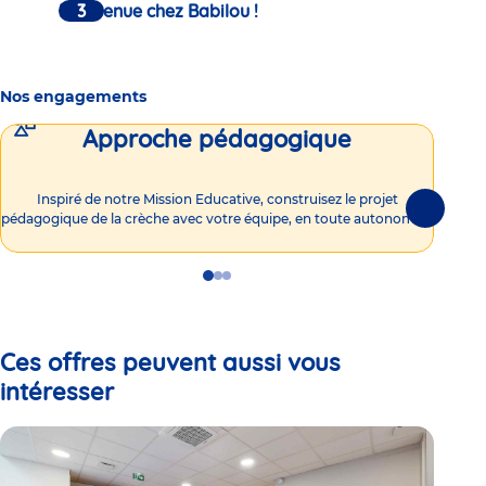
Bienvenue chez Babilou !
Nos engagements
Approche pédagogique
Int
Inspiré de notre Mission Educative, construisez le projet
Suivante
pédagogique de la crèche avec votre équipe, en toute autonomie !
Go
Go
Go
to
to
to
slide
slide
slide
1
2
3
Ces offres peuvent aussi vous
intéresser