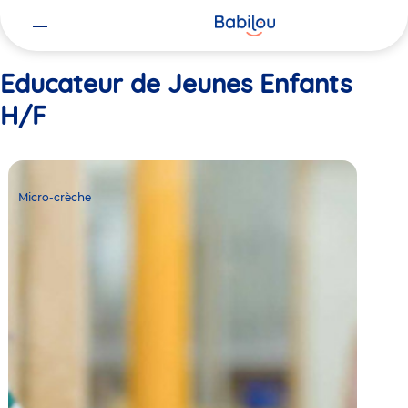
Vous
Accueil
Educateur de Jeunes Enfants H/F
êtes
ici
Educateur de Jeunes Enfants
H/F
Micro-
crèche
Micro-crèche
Babilou
Paris
Ternes