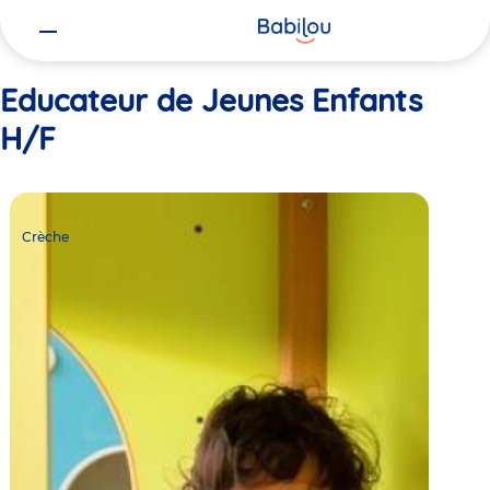
Vous
Accueil
Educateur de Jeunes Enfants H/F
êtes
ici
Educateur de Jeunes Enfants
H/F
Crèche
Babilou
Crèche
Bondy
Liberté