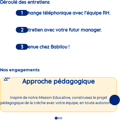
Déroulé des entretiens
Un échange téléphonique avec l’équipe RH.
Un entretien avec votre futur manager.
Bienvenue chez Babilou !
Nos engagements
Approche pédagogique
Int
Inspiré de notre Mission Educative, construisez le projet
Suivante
pédagogique de la crèche avec votre équipe, en toute autonomie !
Go
Go
Go
to
to
to
slide
slide
slide