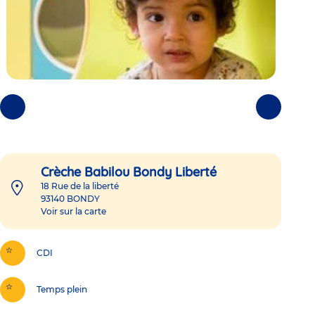
Photos
Photos
précédentes
suivantes
Crèche Babilou Bondy Liberté
18 Rue de la liberté
93140
BONDY
Voir sur la carte
CDI
Temps plein