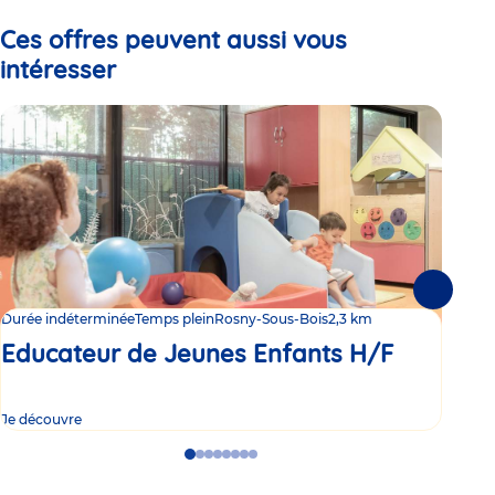
1
2
3
Ces offres peuvent aussi vous
intéresser
Suivante
Durée indéterminée
Temps plein
Rosny-Sous-Bois
2,3 km
Duré
Educateur de Jeunes Enfants H/F
Ed
Je découvre
Je d
Go
Go
Go
Go
Go
Go
Go
Go
to
to
to
to
to
to
to
to
slide
slide
slide
slide
slide
slide
slide
slide