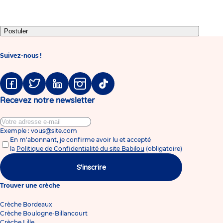
1
2
3
4
5
6
7
8
Postuler
Suivez-nous !
Facebook
Twitter
Linkedin
Instagram
Tiktok
Recevez notre newsletter
Exemple : vous@site.com
En m'abonnant, je confirme avoir lu et accepté
la
Politique de Confidentialité du site Babilou
(obligatoire)
S'inscrire
Trouver une crèche
Crèche Bordeaux
Crèche Boulogne-Billancourt
Crèche Lille