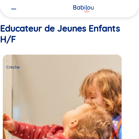
Vous
Accueil
Educateur de Jeunes Enfants H/F
êtes
ici
Educateur de Jeunes Enfants
H/F
Crèche
Babilou
Crèche
Villefranche
Voisin