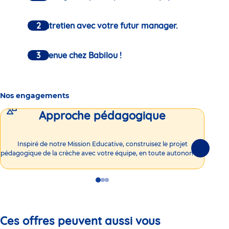
Un entretien avec votre futur manager.
Bienvenue chez Babilou !
Nos engagements
Approche pédagogique
Int
Inspiré de notre Mission Educative, construisez le projet
Suivante
pédagogique de la crèche avec votre équipe, en toute autonomie !
Go
Go
Go
to
to
to
slide
slide
slide
1
2
3
Ces offres peuvent aussi vous