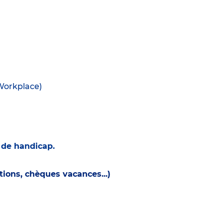
(Workplace)
n de handicap.
ions, chèques vacances...)