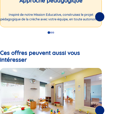
Approche pédagogique
Int
Inspiré de notre Mission Educative, construisez le projet
Suivante
pédagogique de la crèche avec votre équipe, en toute autonomie !
Go
Go
Go
to
to
to
slide
slide
slide
1
2
3
Ces offres peuvent aussi vous
intéresser
Suivante