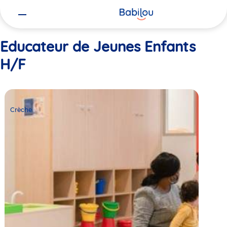
Vous
Accueil
Educateur de Jeunes Enfants H/F
êtes
ici
Educateur de Jeunes Enfants
H/F
Crèche
Babilou
Crèche
Paris
Mont-
Louis