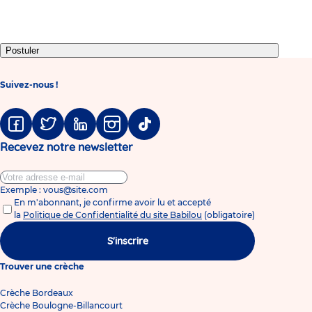
slide
slide
slide
slide
slide
slide
slide
slide
1
2
3
4
5
6
7
8
Postuler
Suivez-nous !
Facebook
Twitter
Linkedin
Instagram
Tiktok
Recevez notre newsletter
Exemple : vous@site.com
En m'abonnant, je confirme avoir lu et accepté
la
Politique de Confidentialité du site Babilou
(obligatoire)
S'inscrire
Trouver une crèche
Crèche Bordeaux
Crèche Boulogne-Billancourt