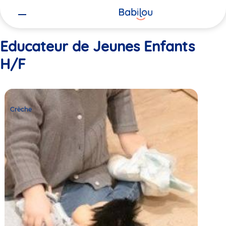
Vous
Accueil
Educateur de Jeunes Enfants H/F
êtes
ici
Educateur de Jeunes Enfants
H/F
Crèche
Babilou
Crèche
Saint-
Germain
Dunant