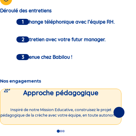
Déroulé des entretiens
Un échange téléphonique avec l’équipe RH.
Un entretien avec votre futur manager.
Bienvenue chez Babilou !
Nos engagements
Approche pédagogique
Int
Inspiré de notre Mission Educative, construisez le projet
Suivante
pédagogique de la crèche avec votre équipe, en toute autonomie !
Go
Go
Go