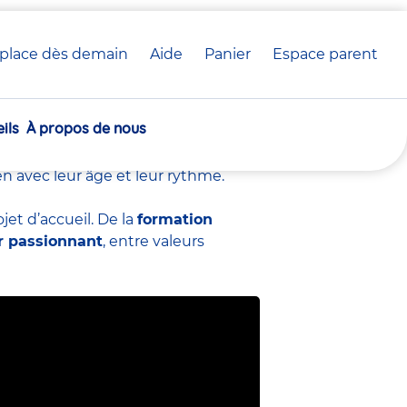
place dès demain
Aide
Panier
crèche(s)
Espace parent
EJE) chez Babilou
sélectionnée(s)
ils
À propos de nous
veloppement
des tout-petits en
 bienveillance et engagement. Chaque
en avec leur âge et leur rythme.
et d’accueil. De la
formation
r passionnant
, entre valeurs