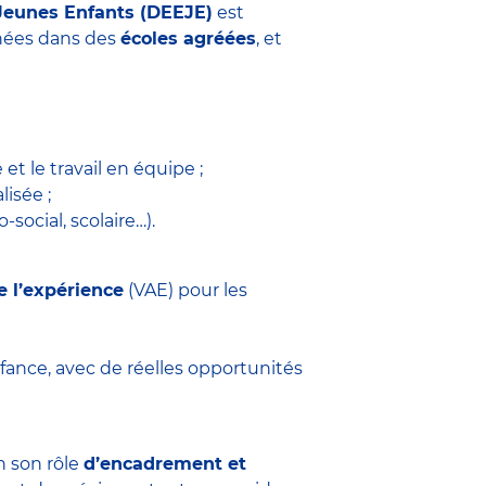
Jeunes Enfants (DEEJE)
est
années dans des
écoles agréées
, et
 et le travail en équipe ;
isée ;
social, scolaire…).
e l’expérience
(VAE) pour les
fance, avec de réelles opportunités
n son rôle
d’encadrement et