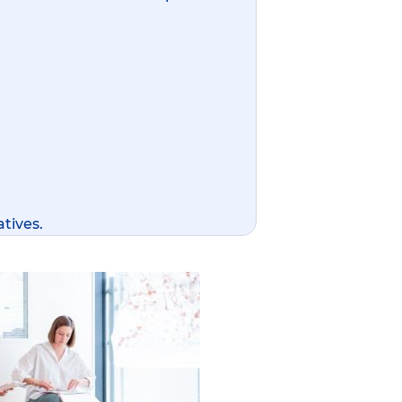
tives.