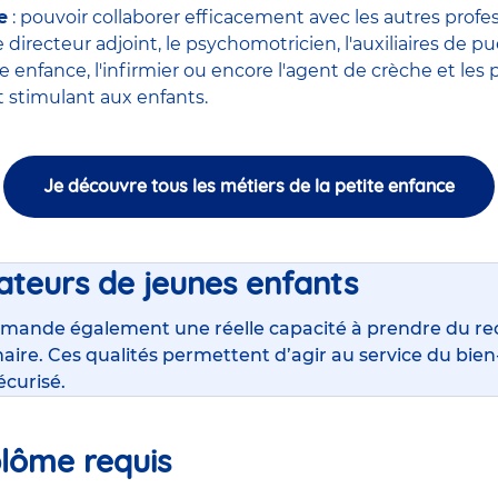
e
: pouvoir collaborer efficacement avec
les autres profe
le
directeur adjoint
, le
psychomotricien
, l'
auxiliaires de pu
ite enfance
,
l'infirmier
ou encore
l'agent de crèche
et les 
stimulant aux enfants.
Je découvre tous les métiers de la petite enfance
ateurs de jeunes enfants
mande également une réelle capacité à prendre du rec
inaire. Ces qualités permettent d’agir au service du bi
écurisé.
plôme requis