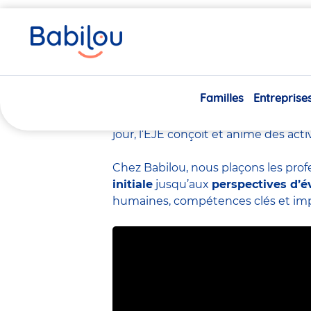
Vous
Accueil
Travailler chez Babilou
Le métier d’éducateur
êtes
ici
Le métier d’éduc
Familles
Entreprise
L’éducateur de jeunes enfants
(EJ
crèche.
Spécialiste de la petite en
jour, l’EJE conçoit et anime des act
Chez Babilou, nous plaçons les prof
initiale
jusqu’aux
perspectives d’é
humaines, compétences clés et impac