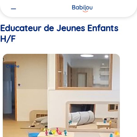
Vous
Accueil
Educateur de Jeunes Enfants H/F
êtes
ici
Educateur de Jeunes Enfants
H/F
Crèche
Babilou
Crèche
Saint-
Maur
Condé
Normandie