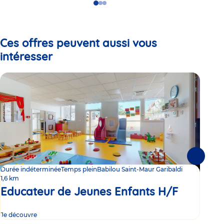
Go
Go
Go
to
to
to
slide
slide
slide
1
2
3
Ces offres peuvent aussi vous
intéresser
Suivante
Durée indéterminée
Temps plein
Babilou Saint-Maur Garibaldi
Duré
1,6 km
Ed
Educateur de Jeunes Enfants H/F
Je découvre
Je d