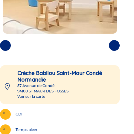
Photos
Photos
précédentes
suivantes
Crèche Babilou Saint-Maur Condé
Normandie
57 Avenue de Condé
94100
ST MAUR DES FOSSES
Voir sur la carte
CDI
Temps plein