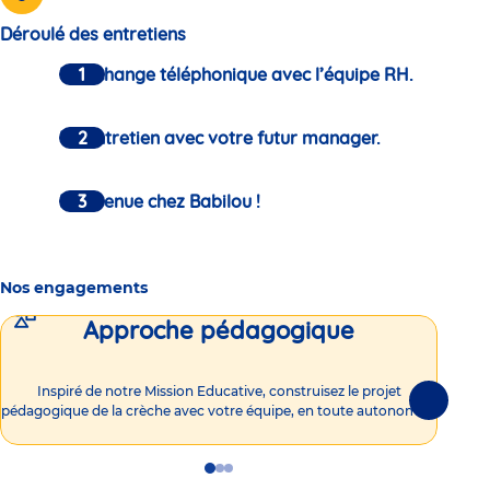
Déroulé des entretiens
Un échange téléphonique avec l’équipe RH.
Un entretien avec votre futur manager.
Bienvenue chez Babilou !
Nos engagements
Approche pédagogique
Int
Inspiré de notre Mission Educative, construisez le projet
Suivante
pédagogique de la crèche avec votre équipe, en toute autonomie !
Go
Go
Go