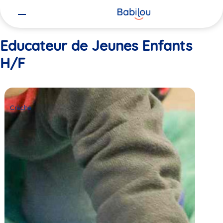
Vous
Accueil
Educateur de Jeunes Enfants H/F
êtes
ici
Educateur de Jeunes Enfants
H/F
Crèche
Babilou
Crèche
Lyon
Thomas