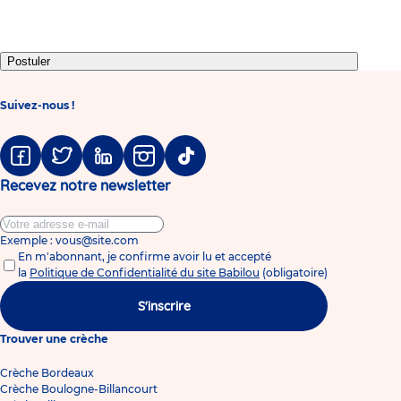
slide
slide
slide
slide
slide
slide
slide
slide
1
2
3
4
5
6
7
8
Postuler
Suivez-nous !
Facebook
Twitter
Linkedin
Instagram
Tiktok
Recevez notre newsletter
Exemple : vous@site.com
En m'abonnant, je confirme avoir lu et accepté
la
Politique de Confidentialité du site Babilou
(obligatoire)
S'inscrire
Trouver une crèche
Crèche Bordeaux
Crèche Boulogne-Billancourt