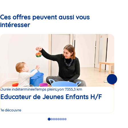
to
to
to
slide
slide
slide
1
2
3
Ces offres peuvent aussi vous
intéresser
Suivante
Durée indéterminée
Temps plein
Lyon 7
355,3 km
Duré
Educateur de Jeunes Enfants H/F
Ed
Je découvre
Je d
Go
Go
Go
Go
Go
Go
Go
Go
to
to
to
to
to
to
to
to