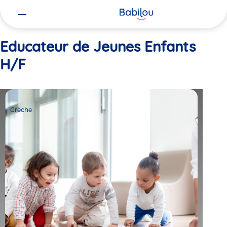
Vous
Accueil
Educateur de Jeunes Enfants H/F
êtes
ici
Educateur de Jeunes Enfants
H/F
Crèche
Babilou
Crèche
Gaillard
Jardins