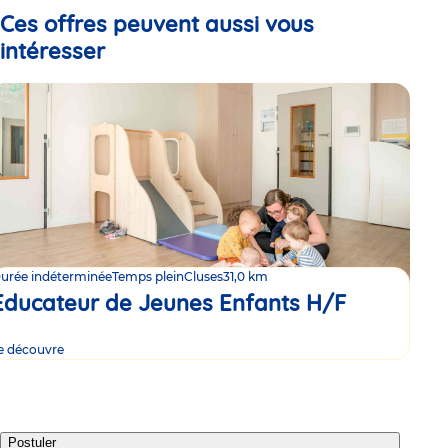
Ces offres peuvent aussi vous
intéresser
urée indéterminée
Temps plein
Cluses
31,0 km
Educateur de Jeunes Enfants H/F
e découvre
Postuler