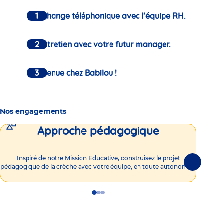
Un échange téléphonique avec l’équipe RH.
Un entretien avec votre futur manager.
Bienvenue chez Babilou !
Nos engagements
Approche pédagogique
Int
Inspiré de notre Mission Educative, construisez le projet
Suivante
pédagogique de la crèche avec votre équipe, en toute autonomie !
Go
Go
Go
to
to
to
slide
slide
slide
1
2
3