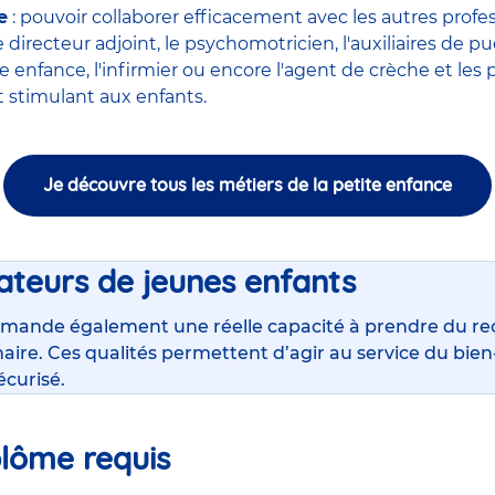
e
: pouvoir collaborer efficacement avec
les autres profe
le
directeur adjoint
, le
psychomotricien
, l'
auxiliaires de pu
ite enfance
,
l'infirmier
ou encore
l'agent de crèche
et les 
stimulant aux enfants.
Je découvre tous les métiers de la petite enfance
ateurs de jeunes enfants
mande également une réelle capacité à prendre du rec
inaire. Ces qualités permettent d’agir au service du bi
écurisé.
plôme requis