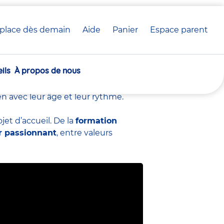
place dès demain
Aide
Panier
crèche(s)
Espace parent
EJE) chez Babilou
sélectionnée(s)
ils
À propos de nous
veloppement
des tout-petits en
 bienveillance et engagement. Chaque
en avec leur âge et leur rythme.
et d’accueil. De la
formation
r passionnant
, entre valeurs