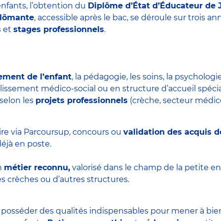
nfants, l’obtention du
Diplôme d’État d’Éducateur de 
plômante
, accessible après le bac, se déroule sur trois 
s
et
stages professionnels
.
ement de l’enfant
, la pédagogie, les soins, la psychologie
blissement médico-social ou en structure d’accueil spécial
 selon les
projets professionnels
(crèche, secteur médico-
ire via Parcoursup, concours ou
validation des acquis d
éjà en poste.
n
métier reconnu,
valorisé dans le champ de la petite en
s crèches ou d’autres structures.
t posséder des qualités indispensables pour mener à bie