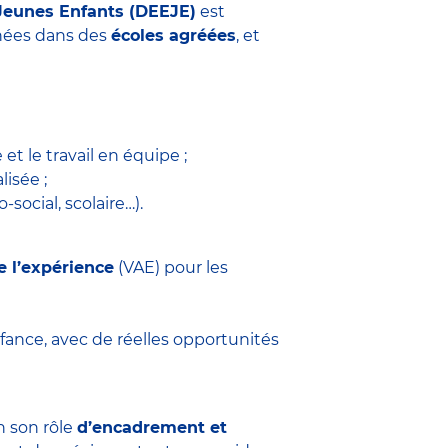
Jeunes Enfants (DEEJE)
est
années dans des
écoles agréées
, et
 et le travail en équipe ;
isée ;
social, scolaire…).
e l’expérience
(VAE) pour les
fance, avec de réelles opportunités
n son rôle
d’encadrement et