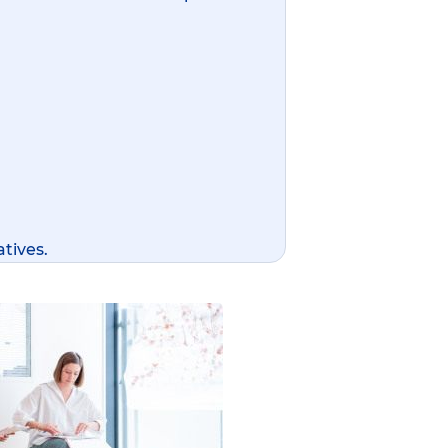
tives.