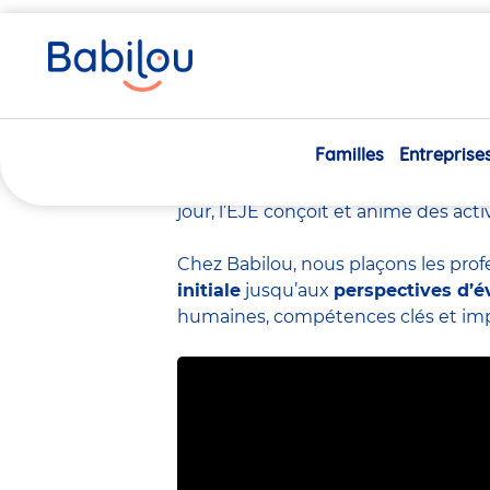
Vous
Accueil
Travailler chez Babilou
Le métier d’éducateur
êtes
ici
Le métier d’éduc
Familles
Entreprise
L’éducateur de jeunes enfants
(EJ
crèche.
Spécialiste de la petite en
jour, l’EJE conçoit et anime des act
Chez Babilou, nous plaçons les prof
initiale
jusqu’aux
perspectives d’é
humaines, compétences clés et impac