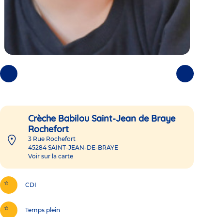
Photos
Photos
précédentes
suivantes
Crèche Babilou Saint-Jean de Braye
Rochefort
3 Rue Rochefort
45284
SAINT-JEAN-DE-BRAYE
Voir sur la carte
CDI
Temps plein