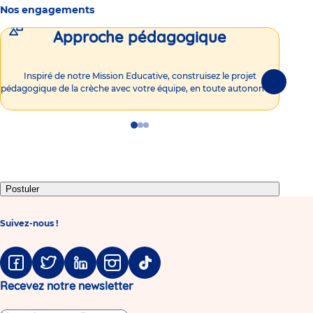
Nos engagements
Approche pédagogique
Int
Inspiré de notre Mission Educative, construisez le projet
Suivante
pédagogique de la crèche avec votre équipe, en toute autonomie !
Go
Go
Go
to
to
to
slide
slide
slide
1
2
3
Postuler
Suivez-nous !
Facebook
Twitter
Linkedin
Instagram
Tiktok
Recevez notre newsletter