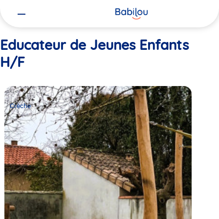
Vous
Accueil
Educateur de Jeunes Enfants H/F
êtes
ici
Educateur de Jeunes Enfants
H/F
Crèche
Babilou
Crèche
Bordeaux
Fils