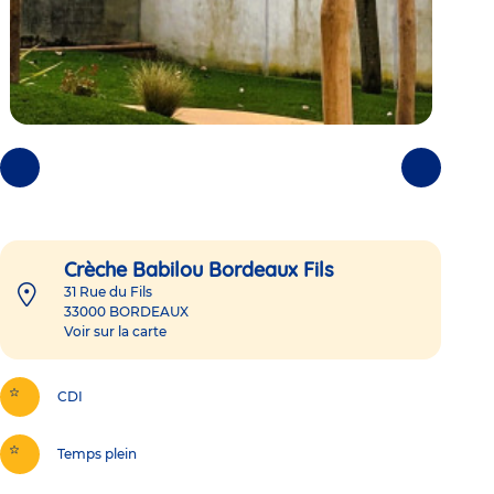
Photos
Photos
précédentes
suivantes
Crèche Babilou Bordeaux Fils
31 Rue du Fils
33000
BORDEAUX
Voir sur la carte
CDI
Temps plein