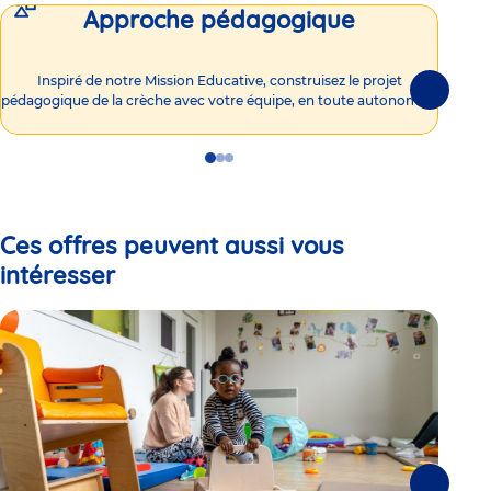
Approche pédagogique
Int
Inspiré de notre Mission Educative, construisez le projet
Suivante
pédagogique de la crèche avec votre équipe, en toute autonomie !
Go
Go
Go
to
to
to
slide
slide
slide
1
2
3
Ces offres peuvent aussi vous
intéresser