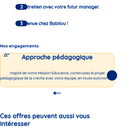
Un entretien avec votre futur manager.
Bienvenue chez Babilou !
Nos engagements
Approche pédagogique
Int
Inspiré de notre Mission Educative, construisez le projet
Suivante
pédagogique de la crèche avec votre équipe, en toute autonomie !
Go
Go
Go
to
to
to
slide
slide
slide
1
2
3
Ces offres peuvent aussi vous
intéresser