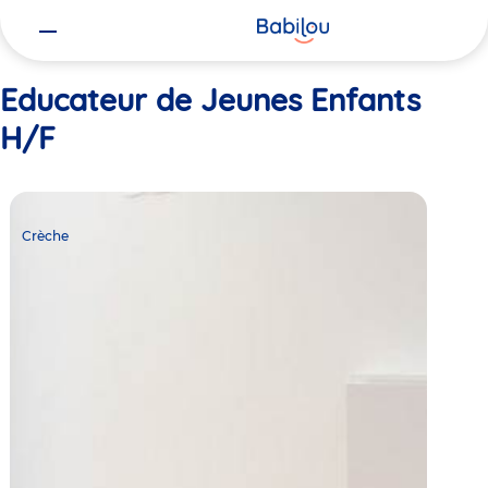
Vous
Accueil
Educateur de Jeunes Enfants H/F
êtes
ici
Educateur de Jeunes Enfants
H/F
Crèche
Babilou
Crèche
Bordeaux
Naujac