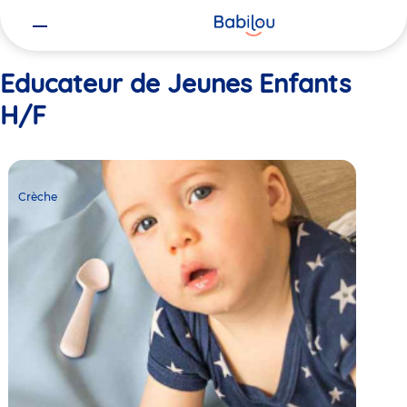
Vous
Accueil
Educateur de Jeunes Enfants H/F
êtes
ici
Educateur de Jeunes Enfants
H/F
Crèche
Babilou
Crèche
Poissy
Gambetta