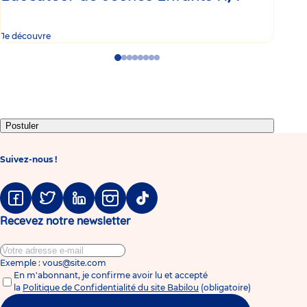
Je découvre
Je d
Go
Go
Go
Go
Go
Go
Go
Go
to
to
to
to
to
to
to
to
slide
slide
slide
slide
slide
slide
slide
slide
1
2
3
4
5
6
7
8
Postuler
Suivez-nous !
Facebook
Twitter
Linkedin
Instagram
Tiktok
Recevez notre newsletter
Exemple : vous@site.com
En m'abonnant, je confirme avoir lu et accepté
la
Politique de Confidentialité du site Babilou
(obligatoire)