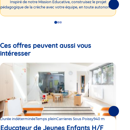
Inspiré de notre Mission Educative, construisez le projet
Suivante
pédagogique de la crèche avec votre équipe, en toute autonomie !
Go
Go
Go
to
to
to
slide
slide
slide
1
2
3
Ces offres peuvent aussi vous
intéresser
Suivante
Durée indéterminée
Temps plein
Carrieres Sous Poissy
940 m
Duré
Educateur de Jeunes Enfants H/F
Ed