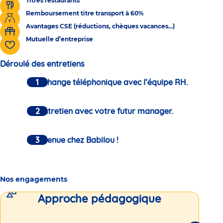
Titres restaurants
Remboursement titre transport à 60%
Avantages CSE (réductions, chèques vacances...)
Mutuelle d’entreprise
Déroulé des entretiens
Un échange téléphonique avec l’équipe RH.
Un entretien avec votre futur manager.
Bienvenue chez Babilou !
Nos engagements
Approche pédagogique
Int