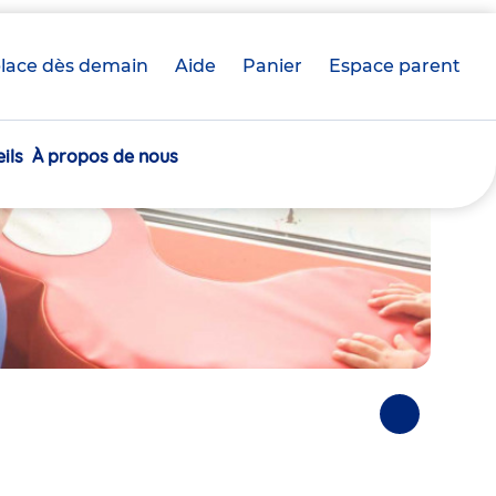
lace dès demain
Aide
Panier
crèche(s)
Espace parent
sélectionnée(s)
ils
À propos de nous
Photos
suivantes