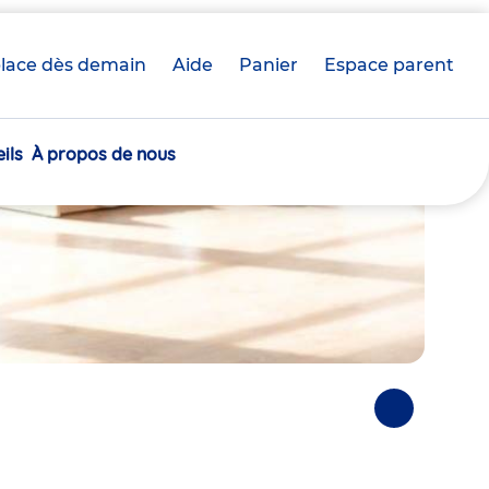
lace dès demain
Aide
Panier
crèche(s)
Espace parent
sélectionnée(s)
ils
À propos de nous
Photos
suivantes