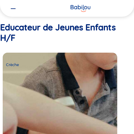
Vous
Accueil
Educateur de Jeunes Enfants H/F
êtes
ici
Educateur de Jeunes Enfants
H/F
Crèche
Babilou
Crèche
Lyon
Locard