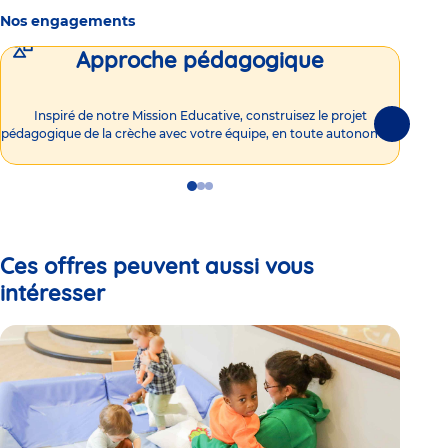
Nos engagements
Approche pédagogique
Int
Inspiré de notre Mission Educative, construisez le projet
Suivante
pédagogique de la crèche avec votre équipe, en toute autonomie !
Go
Go
Go
to
to
to
slide
slide
slide
1
2
3
Ces offres peuvent aussi vous
intéresser