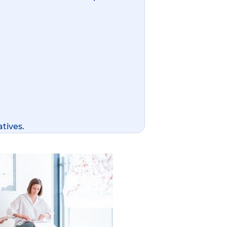
tives.