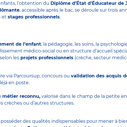
nfants, l’obtention du
Diplôme d’État d’Éducateur de 
plômante
, accessible après le bac, se déroule sur trois 
s
et
stages professionnels
.
ement de l’enfant
, la pédagogie, les soins, la psychologie
blissement médico-social ou en structure d’accueil spécial
 selon les
projets professionnels
(crèche, secteur médico-
ire via Parcoursup, concours ou
validation des acquis d
éjà en poste.
n
métier reconnu,
valorisé dans le champ de la petite en
s crèches ou d’autres structures.
t posséder des qualités indispensables pour mener à bie