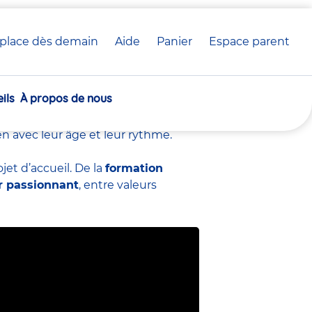
place dès demain
Aide
Panier
crèche(s)
Espace parent
EJE) chez Babilou
sélectionnée(s)
ils
À propos de nous
veloppement
des tout-petits en
 bienveillance et engagement. Chaque
en avec leur âge et leur rythme.
et d’accueil. De la
formation
r passionnant
, entre valeurs