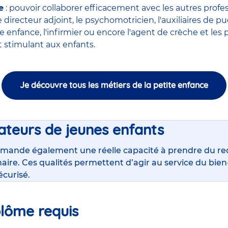
e
: pouvoir collaborer efficacement avec
les autres profe
le
directeur adjoint
, le
psychomotricien
, l'
auxiliaires de pu
ite enfance
,
l'infirmier
ou encore
l'agent de crèche
et les 
stimulant aux enfants.
Je découvre tous les métiers de la petite enfance
ateurs de jeunes enfants
mande également une réelle capacité à prendre du rec
inaire. Ces qualités permettent d’agir au service du bi
écurisé.
plôme requis