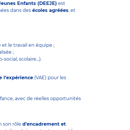
Jeunes Enfants (DEEJE)
est
années dans des
écoles agréées
, et
 et le travail en équipe ;
isée ;
social, scolaire…).
e l’expérience
(VAE) pour les
fance, avec de réelles opportunités
n son rôle
d’encadrement et