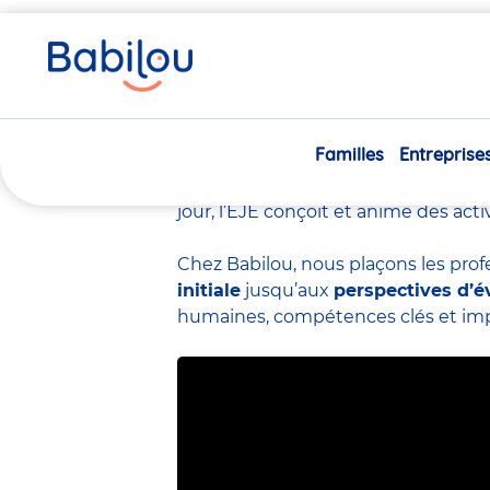
Vous
Accueil
Travailler chez Babilou
Le métier d’éducateur
êtes
ici
Le métier d’éduc
Familles
Entreprise
L’éducateur de jeunes enfants
(EJ
crèche.
Spécialiste de la petite en
jour, l’EJE conçoit et anime des act
Chez Babilou, nous plaçons les prof
initiale
jusqu’aux
perspectives d’é
humaines, compétences clés et impac