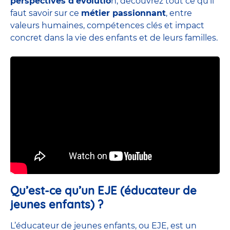
perspectives d’évolutio
n, découvrez tout ce qu’il
faut savoir sur ce
métier passionnant
, entre
valeurs humaines, compétences clés et impact
concret dans la vie des enfants et de leurs familles.
Qu’est-ce qu’un EJE (éducateur de
jeunes enfants) ?
L’éducateur de jeunes enfants, ou EJE, est un