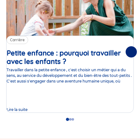
Carrière
Petite enfance : pourquoi travailler
Suiv
avec les enfants ?
Article
Travailler dans la petite enfance , c'est choisir un métier qui a du
sens, au service du développement et du bien-être des tout-petits .
C'est aussi s'engager dans une aventure humaine unique, où
Lire la suite
Go
Go
Go
to
to
to
slide
slide
slide
1
2
3