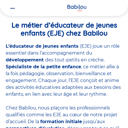
Vous
Accueil
Travailler chez Babilou
Le métier d’éducateur de jeunes 
êtes
ici
Le métier d’éducateur de jeunes
enfants (EJE) chez Babilou
L’éducateur de jeunes enfants
(EJE) joue un rôle
essentiel dans l’accompagnement du
développement
des tout-petits en crèche.
Spécialiste de la petite enfance
, ce métier allie à
la fois pédagogie, observation, bienveillance et
engagement. Chaque jour, l’EJE conçoit et anime
des activités éducatives adaptées aux besoins des
enfants, en lien avec leur âge et leur rythme.
Chez Babilou, nous plaçons les professionnels
qualifiés comme les EJE au cœur de notre projet
d’accueil. De la
formation initiale
jusqu’aux