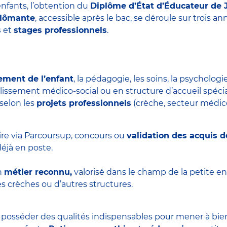
nfants, l’obtention du
Diplôme d’État d’Éducateur de 
plômante
, accessible après le bac, se déroule sur trois 
s
et
stages professionnels
.
ement de l’enfant
, la pédagogie, les soins, la psychologie
blissement médico-social ou en structure d’accueil spécial
 selon les
projets professionnels
(crèche, secteur médico-
ire via Parcoursup, concours ou
validation des acquis d
éjà en poste.
n
métier reconnu,
valorisé dans le champ de la petite en
s crèches ou d’autres structures.
t posséder des qualités indispensables pour mener à bie