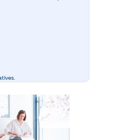
tives.