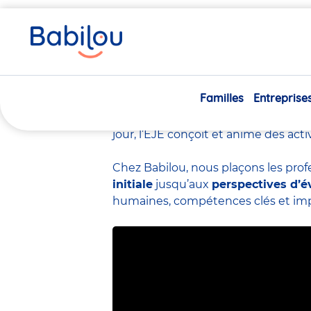
Vous
Accueil
Travailler chez Babilou
Le métier d’éducateur
êtes
ici
Le métier d’éduc
Familles
Entreprise
L’éducateur de jeunes enfants
(EJ
crèche.
Spécialiste de la petite en
jour, l’EJE conçoit et anime des act
Chez Babilou, nous plaçons les prof
initiale
jusqu’aux
perspectives d’é
humaines, compétences clés et impac