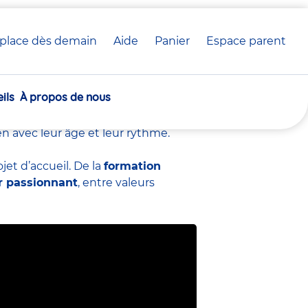
place dès demain
Aide
Panier
crèche(s)
Espace parent
EJE) chez Babilou
sélectionnée(s)
ils
À propos de nous
veloppement
des tout-petits en
 bienveillance et engagement. Chaque
en avec leur âge et leur rythme.
et d’accueil. De la
formation
r passionnant
, entre valeurs