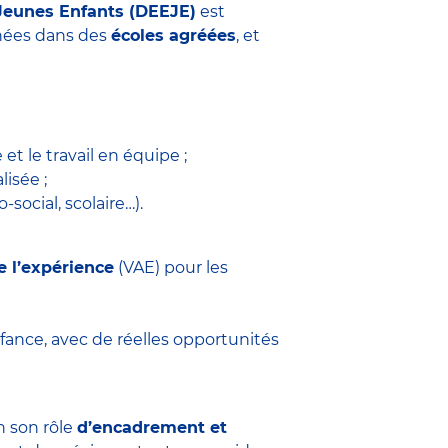
Jeunes Enfants (DEEJE)
est
années dans des
écoles agréées
, et
 et le travail en équipe ;
isée ;
social, scolaire…).
e l’expérience
(VAE) pour les
fance, avec de réelles opportunités
n son rôle
d’encadrement et