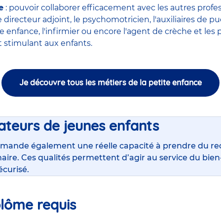
e
: pouvoir collaborer efficacement avec
les autres profe
le
directeur adjoint
, le
psychomotricien
, l'
auxiliaires de pu
ite enfance
,
l'infirmier
ou encore
l'agent de crèche
et les 
stimulant aux enfants.
Je découvre tous les métiers de la petite enfance
ateurs de jeunes enfants
mande également une réelle capacité à prendre du rec
inaire. Ces qualités permettent d’agir au service du bi
écurisé.
plôme requis