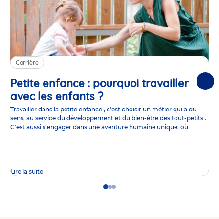
Carrière
Petite enfance : pourquoi travailler
Suiv
avec les enfants ?
Article
Travailler dans la petite enfance , c'est choisir un métier qui a du
sens, au service du développement et du bien-être des tout-petits .
C'est aussi s'engager dans une aventure humaine unique, où
Lire la suite
Go
Go
Go
to
to
to
slide
slide
slide
1
2
3