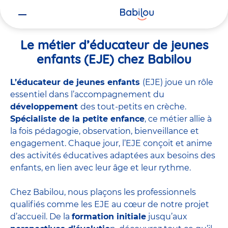
Vous
Accueil
Travailler chez Babilou
Le métier d’éducateur de jeunes 
êtes
ici
Le métier d’éducateur de jeunes
enfants (EJE) chez Babilou
L’éducateur de jeunes enfants
(EJE) joue un rôle
essentiel dans l’accompagnement du
développement
des tout-petits en crèche.
Spécialiste de la petite enfance
, ce métier allie à
la fois pédagogie, observation, bienveillance et
engagement. Chaque jour, l’EJE conçoit et anime
des activités éducatives adaptées aux besoins des
enfants, en lien avec leur âge et leur rythme.
Chez Babilou, nous plaçons les professionnels
qualifiés comme les EJE au cœur de notre projet
d’accueil. De la
formation initiale
jusqu’aux