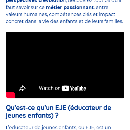
perspectives d’évolutio
n, découvrez tout ce qu’il
faut savoir sur ce
métier passionnant
, entre
valeurs humaines, compétences clés et impact
concret dans la vie des enfants et de leurs familles.
Qu’est-ce qu’un EJE (éducateur de
jeunes enfants) ?
L’éducateur de jeunes enfants, ou EJE, est un