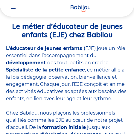
Vous
Accueil
Travailler chez Babilou
Le métier d’éducateur de jeunes 
êtes
ici
Le métier d’éducateur de jeunes
enfants (EJE) chez Babilou
L’éducateur de jeunes enfants
(EJE) joue un rôle
essentiel dans l’accompagnement du
développement
des tout-petits en crèche.
Spécialiste de la petite enfance
, ce métier allie à
la fois pédagogie, observation, bienveillance et
engagement. Chaque jour, l’EJE conçoit et anime
des activités éducatives adaptées aux besoins des
enfants, en lien avec leur âge et leur rythme.
Chez Babilou, nous plaçons les professionnels
qualifiés comme les EJE au cœur de notre projet
d’accueil. De la
formation initiale
jusqu’aux