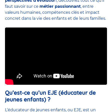
perspectives d’évolutio
n, découvrez tout ce qu’il
faut savoir sur ce
métier passionnant
, entre
valeurs humaines, compétences clés et impact
concret dans la vie des enfants et de leurs familles.
Qu’est-ce qu’un EJE (éducateur de
jeunes enfants) ?
L’éducateur de jeunes enfants, ou EJE, est un