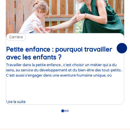
Carrière
Petite enfance : pourquoi travailler
Suiv
avec les enfants ?
Article
Travailler dans la petite enfance , c'est choisir un métier qui a du
sens, au service du développement et du bien-être des tout-petits .
C'est aussi s'engager dans une aventure humaine unique, où
Lire la suite
Go
Go
Go
to
to
to
slide
slide
slide
1
2
3