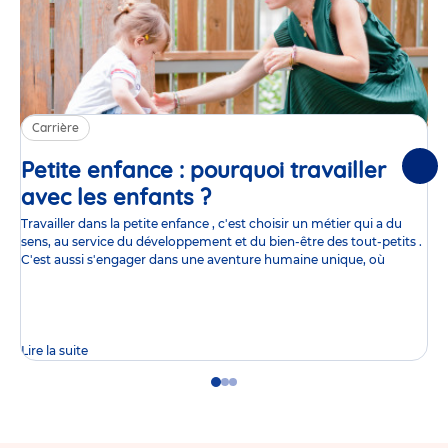
Carrière
Petite enfance : pourquoi travailler
Suiv
avec les enfants ?
Article
Travailler dans la petite enfance , c'est choisir un métier qui a du
sens, au service du développement et du bien-être des tout-petits .
C'est aussi s'engager dans une aventure humaine unique, où
Lire la suite
Go
Go
Go
to
to
to
slide
slide
slide
1
2
3