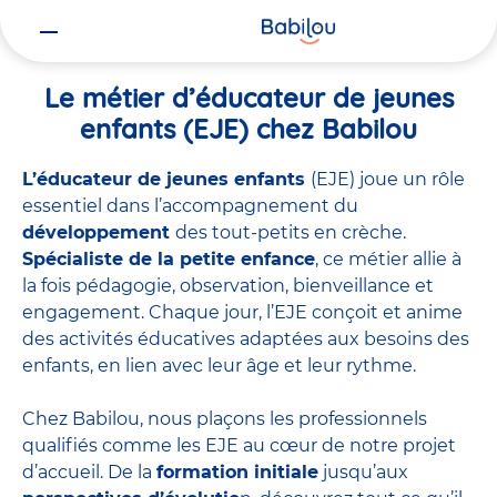
Vous
Accueil
Travailler chez Babilou
Le métier d’éducateur de jeunes 
êtes
ici
Le métier d’éducateur de jeunes
enfants (EJE) chez Babilou
L’éducateur de jeunes enfants
(EJE) joue un rôle
essentiel dans l’accompagnement du
développement
des tout-petits en crèche.
Spécialiste de la petite enfance
, ce métier allie à
la fois pédagogie, observation, bienveillance et
engagement. Chaque jour, l’EJE conçoit et anime
des activités éducatives adaptées aux besoins des
enfants, en lien avec leur âge et leur rythme.
Chez Babilou, nous plaçons les professionnels
qualifiés comme les EJE au cœur de notre projet
d’accueil. De la
formation initiale
jusqu’aux