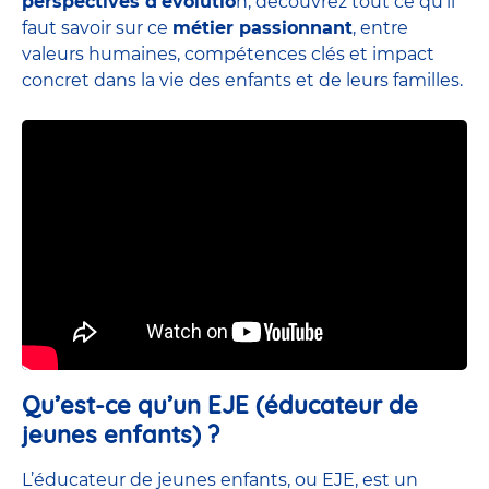
perspectives d’évolutio
n, découvrez tout ce qu’il
faut savoir sur ce
métier passionnant
, entre
valeurs humaines, compétences clés et impact
concret dans la vie des enfants et de leurs familles.
Qu’est-ce qu’un EJE (éducateur de
jeunes enfants) ?
L’éducateur de jeunes enfants, ou EJE, est un