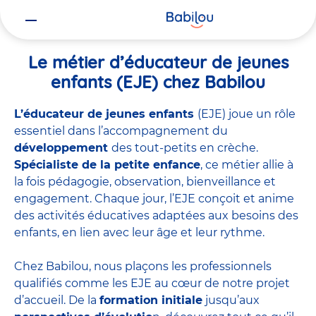
Vous
Accueil
Travailler chez Babilou
Le métier d’éducateur de jeunes 
êtes
ici
Le métier d’éducateur de jeunes
enfants (EJE) chez Babilou
L’éducateur de jeunes enfants
(EJE) joue un rôle
essentiel dans l’accompagnement du
développement
des tout-petits en crèche.
Spécialiste de la petite enfance
, ce métier allie à
la fois pédagogie, observation, bienveillance et
engagement. Chaque jour, l’EJE conçoit et anime
des activités éducatives adaptées aux besoins des
enfants, en lien avec leur âge et leur rythme.
Chez Babilou, nous plaçons les professionnels
qualifiés comme les EJE au cœur de notre projet
d’accueil. De la
formation initiale
jusqu’aux