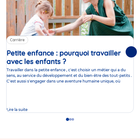
Carrière
Petite enfance : pourquoi travailler
Suiv
avec les enfants ?
Article
Travailler dans la petite enfance , c'est choisir un métier qui a du
sens, au service du développement et du bien-être des tout-petits .
C'est aussi s'engager dans une aventure humaine unique, où
Lire la suite
Go
Go
Go
to
to
to
slide
slide
slide
1
2
3