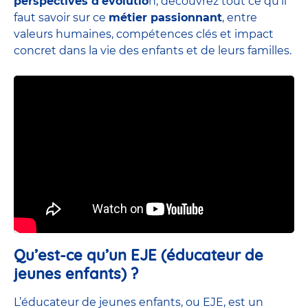
perspectives d’évolutio
n, découvrez tout ce qu’il
faut savoir sur ce
métier passionnant
, entre
valeurs humaines, compétences clés et impact
concret dans la vie des enfants et de leurs familles.
Qu’est-ce qu’un EJE (éducateur de
jeunes enfants) ?
L’éducateur de jeunes enfants, ou EJE, est un