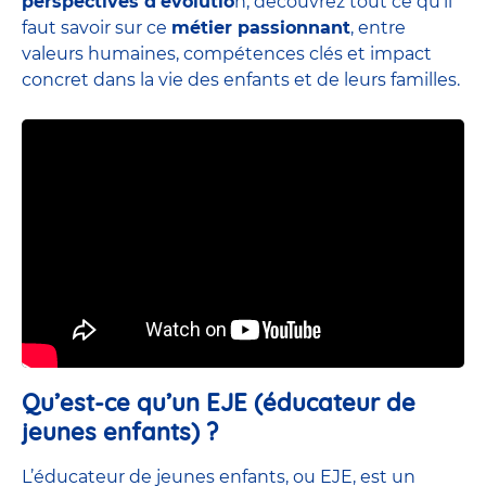
perspectives d’évolutio
n, découvrez tout ce qu’il
faut savoir sur ce
métier passionnant
, entre
valeurs humaines, compétences clés et impact
concret dans la vie des enfants et de leurs familles.
Qu’est-ce qu’un EJE (éducateur de
jeunes enfants) ?
L’éducateur de jeunes enfants, ou EJE, est un