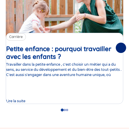
Carrière
Petite enfance : pourquoi travailler
Suiv
avec les enfants ?
Article
Travailler dans la petite enfance , c'est choisir un métier qui a du
sens, au service du développement et du bien-être des tout-petits .
C'est aussi s'engager dans une aventure humaine unique, où
Lire la suite
Go
Go
Go
to
to
to
slide
slide
slide
1
2
3