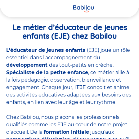
Vous
Accueil
Travailler chez Babilou
Le métier d’éducateur de jeunes 
êtes
ici
Le métier d’éducateur de jeunes
enfants (EJE) chez Babilou
L’éducateur de jeunes enfants
(EJE) joue un rôle
essentiel dans l’accompagnement du
développement
des tout-petits en crèche.
Spécialiste de la petite enfance
, ce métier allie à
la fois pédagogie, observation, bienveillance et
engagement. Chaque jour, l’EJE conçoit et anime
des activités éducatives adaptées aux besoins des
enfants, en lien avec leur âge et leur rythme.
Chez Babilou, nous plaçons les professionnels
qualifiés comme les EJE au cœur de notre projet
d’accueil. De la
formation initiale
jusqu’aux