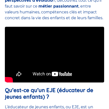
perspectives d’évolutio
n, découvrez tout ce qu’il
faut savoir sur ce
métier passionnant
, entre
valeurs humaines, compétences clés et impact
concret dans la vie des enfants et de leurs familles.
Qu’est-ce qu’un EJE (éducateur de
jeunes enfants) ?
L’éducateur de jeunes enfants, ou EJE, est un