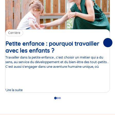
Carrière
Petite enfance : pourquoi travailler
Suiv
avec les enfants ?
Article
Travailler dans la petite enfance , c'est choisir un métier qui a du
sens, au service du développement et du bien-être des tout-petits .
C'est aussi s'engager dans une aventure humaine unique, où
Lire la suite
Go
Go
Go
to
to
to
slide
slide
slide
1
2
3