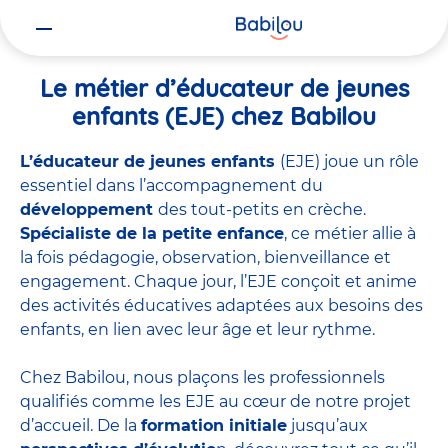
Vous
Accueil
Travailler chez Babilou
Le métier d’éducateur de jeunes 
êtes
ici
Le métier d’éducateur de jeunes
enfants (EJE) chez Babilou
L’éducateur de jeunes enfants
(EJE) joue un rôle
essentiel dans l’accompagnement du
développement
des tout-petits en crèche.
Spécialiste de la petite enfance
, ce métier allie à
la fois pédagogie, observation, bienveillance et
engagement. Chaque jour, l’EJE conçoit et anime
des activités éducatives adaptées aux besoins des
enfants, en lien avec leur âge et leur rythme.
Chez Babilou, nous plaçons les professionnels
qualifiés comme les EJE au cœur de notre projet
d’accueil. De la
formation initiale
jusqu’aux