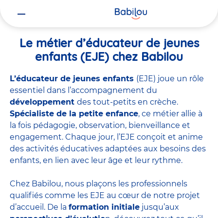
Vous
Accueil
Travailler chez Babilou
Le métier d’éducateur de jeunes 
êtes
ici
Le métier d’éducateur de jeunes
enfants (EJE) chez Babilou
L’éducateur de jeunes enfants
(EJE) joue un rôle
essentiel dans l’accompagnement du
développement
des tout-petits en crèche.
Spécialiste de la petite enfance
, ce métier allie à
la fois pédagogie, observation, bienveillance et
engagement. Chaque jour, l’EJE conçoit et anime
des activités éducatives adaptées aux besoins des
enfants, en lien avec leur âge et leur rythme.
Chez Babilou, nous plaçons les professionnels
qualifiés comme les EJE au cœur de notre projet
d’accueil. De la
formation initiale
jusqu’aux