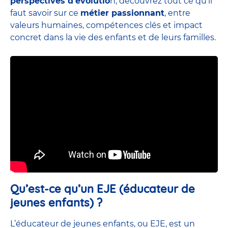
perspectives d’évolutio
n, découvrez tout ce qu’il
faut savoir sur ce
métier passionnant
, entre
valeurs humaines, compétences clés et impact
concret dans la vie des enfants et de leurs familles.
Qu’est-ce qu’un EJE (éducateur de
jeunes enfants) ?
L’éducateur de jeunes enfants, ou EJE, est un