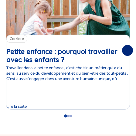
Carrière
Petite enfance : pourquoi travailler
Suiv
avec les enfants ?
Article
Travailler dans la petite enfance , c'est choisir un métier qui a du
sens, au service du développement et du bien-être des tout-petits .
C'est aussi s'engager dans une aventure humaine unique, où
Lire la suite
Go
Go
Go
to
to
to
slide
slide
slide
1
2
3