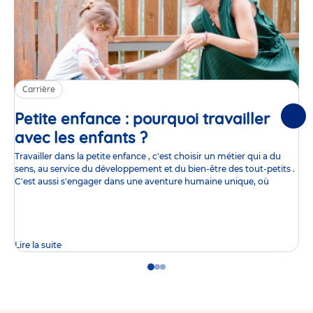
Carrière
Petite enfance : pourquoi travailler
Suiv
avec les enfants ?
Article
Travailler dans la petite enfance , c'est choisir un métier qui a du
sens, au service du développement et du bien-être des tout-petits .
C'est aussi s'engager dans une aventure humaine unique, où
Lire la suite
Go
Go
Go
to
to
to
slide
slide
slide
1
2
3