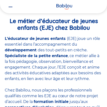
Vous
Accueil
Travailler chez Babilou
Le métier d’éducateur de jeunes 
êtes
ici
Le métier d’éducateur de jeunes
enfants (EJE) chez Babilou
L’éducateur de jeunes enfants
(EJE) joue un rôle
essentiel dans l’accompagnement du
développement
des tout-petits en crèche.
Spécialiste de la petite enfance
, ce métier allie à
la fois pédagogie, observation, bienveillance et
engagement. Chaque jour, l’EJE conçoit et anime
des activités éducatives adaptées aux besoins des
enfants, en lien avec leur âge et leur rythme.
Chez Babilou, nous plaçons les professionnels
qualifiés comme les EJE au cœur de notre projet
d’accueil. De la
formation initiale
jusqu’aux