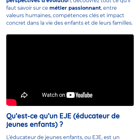
perspectives d’évolutio
n, découvrez tout ce qu’il
faut savoir sur ce
métier passionnant
, entre
valeurs humaines, compétences clés et impact
concret dans la vie des enfants et de leurs familles.
Qu’est-ce qu’un EJE (éducateur de
jeunes enfants) ?
L’éducateur de jeunes enfants, ou EJE, est un