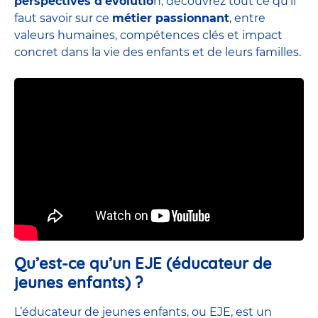
perspectives d’évolutio
n, découvrez tout ce qu’il
faut savoir sur ce
métier passionnant
, entre
valeurs humaines, compétences clés et impact
concret dans la vie des enfants et de leurs familles.
Qu’est-ce qu’un EJE (éducateur de
jeunes enfants) ?
L’éducateur de jeunes enfants, ou EJE, est un