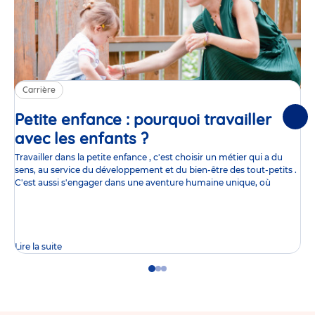
Carrière
Petite enfance : pourquoi travailler
Suiv
avec les enfants ?
Article
Travailler dans la petite enfance , c'est choisir un métier qui a du
sens, au service du développement et du bien-être des tout-petits .
C'est aussi s'engager dans une aventure humaine unique, où
Lire la suite
Go
Go
Go
to
to
to
slide
slide
slide
1
2
3