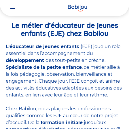
Vous
Accueil
Travailler chez Babilou
Le métier d’éducateur de jeunes 
êtes
ici
Le métier d’éducateur de jeunes
enfants (EJE) chez Babilou
L’éducateur de jeunes enfants
(EJE) joue un rôle
essentiel dans l’accompagnement du
développement
des tout-petits en crèche.
Spécialiste de la petite enfance
, ce métier allie à
la fois pédagogie, observation, bienveillance et
engagement. Chaque jour, l’EJE conçoit et anime
des activités éducatives adaptées aux besoins des
enfants, en lien avec leur âge et leur rythme.
Chez Babilou, nous plaçons les professionnels
qualifiés comme les EJE au cœur de notre projet
d’accueil. De la
formation initiale
jusqu’aux