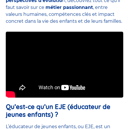
perspectives d’évolutio
n, découvrez tout ce qu’il
faut savoir sur ce
métier passionnant
, entre
valeurs humaines, compétences clés et impact
concret dans la vie des enfants et de leurs familles.
Qu’est-ce qu’un EJE (éducateur de
jeunes enfants) ?
L’éducateur de jeunes enfants, ou EJE, est un