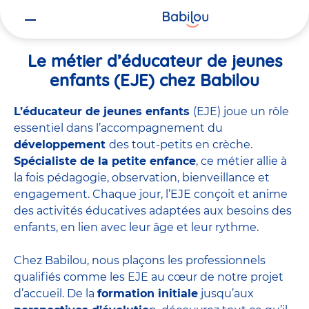
Vous
Accueil
Travailler chez Babilou
Le métier d’éducateur de jeunes 
êtes
ici
Le métier d’éducateur de jeunes
enfants (EJE) chez Babilou
L’éducateur de jeunes enfants
(EJE) joue un rôle
essentiel dans l’accompagnement du
développement
des tout-petits en crèche.
Spécialiste de la petite enfance
, ce métier allie à
la fois pédagogie, observation, bienveillance et
engagement. Chaque jour, l’EJE conçoit et anime
des activités éducatives adaptées aux besoins des
enfants, en lien avec leur âge et leur rythme.
Chez Babilou, nous plaçons les professionnels
qualifiés comme les EJE au cœur de notre projet
d’accueil. De la
formation initiale
jusqu’aux