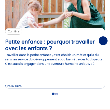
Carrière
Petite enfance : pourquoi travailler
Suiv
avec les enfants ?
Article
Travailler dans la petite enfance , c'est choisir un métier qui a du
sens, au service du développement et du bien-être des tout-petits .
C'est aussi s'engager dans une aventure humaine unique, où
Lire la suite
Go
Go
Go
to
to
to
slide
slide
slide
1
2
3