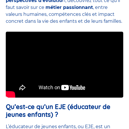
perspectives d’évolutio
n, découvrez tout ce qu’il
faut savoir sur ce
métier passionnant
, entre
valeurs humaines, compétences clés et impact
concret dans la vie des enfants et de leurs familles.
Qu’est-ce qu’un EJE (éducateur de
jeunes enfants) ?
L’éducateur de jeunes enfants, ou EJE, est un