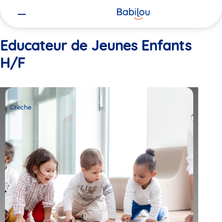
Vous
Accueil
Educateur de Jeunes Enfants H/F
êtes
ici
Educateur de Jeunes Enfants
H/F
Crèche
Babilou
Crèche
Saint-
Gervais
Margueron
1